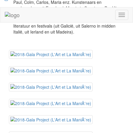
Paul, Colm, Carlos, Maria enz. Kunstenaars en
medewerkers uit Engeland, Murcia in Spanje en Pro Vita
in Roemenië. In St. Clementin kruisten we ook het pad
Toggl
van een ander internationaal netwerk met focus op
naviga
literatuur en festivals (uit Galicië, uit Salerno in midden
Italië, uit Ierland en uit Madeira).