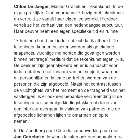
Chloé De Jaeger
, Master Grafiek en Tekenkunst. In de
eigen praktijk is Cloë voornamelijk bezig met tekenkunst
en vertrekt ze vanuit haar eigen leefwereld. Hierdoor
vertelt ze het verhaal van een hedendaagse subcultuur.
Haar oeuvre heeft een eigen specifieke tijd en ruimte
“ik heb een band met ieder subject dat ik afbeeld. De
tekeningen kunnen bekeken worden als getekende
snapshots, vluchtige momenten die gevangen worden
binnen het ‘trage’ medium dat de tekenkunst eigenlijk is.
De beelden zijn geanalyseerd en er is aandacht voor
ieder detail van het lichaam van het subject, waardoor
dit persoonlijke en intieme portretten worden van de
personen die zijn afgebeeld. Naast het contrast tussen
de vluchtigheid van het moment en de traagheid van het
vastleggen, is er ook een bepaalde vervreemding in de
tekeningen als sommige kledingstukken of delen van
een interieur overgaan in vlakken van patronen die de
afgebeelde lichamen lijken te omarmen en op te
nemen.”
In De Zandberg gaat Cloé de samenwerking aan met
Jan Cattebeke
, in wiens teksten ook een bepaald rock