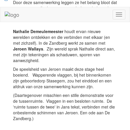
Door deze samenwerking leggen ze het belang bloot dat
repetitie voor elke kunstenaarspraktijk een belangrijke
pijler is.
Toggl
naviga
Nathalie Demeulemeester
houdt ervan nieuwe
werelden ontdekken en die verbinden met elkaar (en
met zichzelf). In de Zandberg werkt ze samen met
Jeroen Wallays
. Zijn wereld sprak Nathalie direct aan,
met zijn tekeningen als schaduwen, sporen van
aanwezigheid.
De speelsheid van Jeroen maakt deze stage heel
boeiend. Wapperende vlaggen, bij het binnenkomen
zijn geboortedorp Stasegem, zou het einddoel en een
afdruk van onze samenwerking kunnen zijn.
(Daartegenover misschien een stille demonstratie voor
de tussenruimte. Vlaggen in een besloten ruimte. De
'ruimte tussen de twee' in Jans tekst, verbinden met die
onbestemde schimmen van Jeroen. Een ode aan De
Zandberg.)