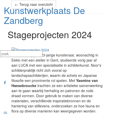
← Terug naar overzicht
Kunstwerkplaats De
Zandberg
Stageprojecten 2024
Noor De Dapper
, 23-jarige kunstenaar, woonachtig in
Eeklo met een atelier in Gent, studeerde vorig jaar af
aan LUCA met een specialisatie in schilderkunst. Noor's
schilderpraktijk richt zich vooral op
landschapsschilderijen, waarin de schets en Japanse
filosofie een prominente rol spelen. Met
Yasmine van
Haesebroucke
trachten ze een artistieke samenwerking
aan te gaan waarbij herhaling en patronen de rode
draad vormen. Door gebruik te maken van diverse
materialen, verschillende inspiratiebronnen en de
hantering van stillevens, onderzoeken ze hoe fauna en
flora op diverse manieren kan weergegeven worden.